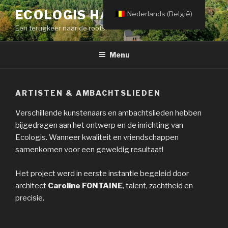
Spring
ECOLOGIS HAMOIR
Nederlands (België)
naar
Een terugkeer naar de roots!
de
inhoud
Menu
ARTISTEN & AMBACHTSLIEDEN
Verschillende kunstenaars en ambachtslieden hebben
bijgedragen aan het ontwerp en de inrichting van
Ecologis. Wanneer kwaliteit en vriendschappen
samenkomen voor een geweldig resultaat!
Het project werd in eerste instantie begeleid door
architect
Caroline FONTAINE
, talent, zachtheid en
precisie.